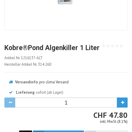
Kobre®Pond Algenkiller 1 Liter
1216137-
Artikel Nr.
1216137-ALT
ALT
Hersteller Artikel Nr.
314.260
Versandinfo
:
pro clima Versand
Lieferung
: sofort (ab Lager)
CHF
CHF
47.80
inkl. MwSt (8.1%)