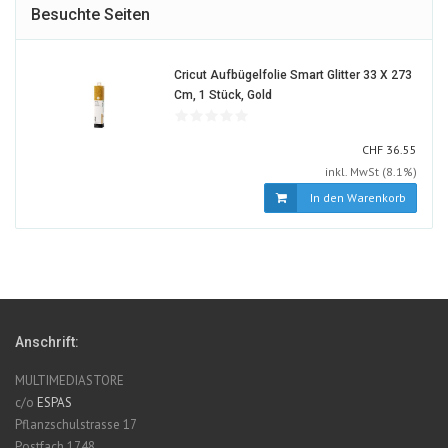
Besuchte Seiten
Cricut Aufbügelfolie Smart Glitter 33 X 273
1222425-
Cm, 1 Stück, Gold
ALT
CHF
CHF
36.55
inkl. MwSt (8.1%)
In den Warenkorb
Anschrift:
MULTIMEDIASTORE
c/o
ESPAS
Pflanzschulstrasse 17
Postfach 1748