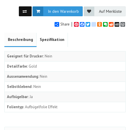
In den Warenkorb
Auf Merkliste
Share
Pinterest
Facebook
Twitter
google_bookmarks
Odnoklassniki
Evernote
Reddit
MySpa
Wo
Beschreibung
Spezifikation
Geeignet für Drucker:
Nein
Detailfarbe:
Gold
Aussenanwendung:
Nein
Selbstklebend:
Nein
Aufbügelbar:
Ja
Folientyp:
Aufbügelfolie Effekt