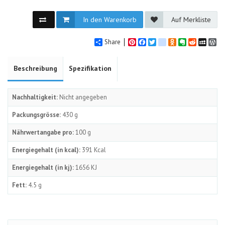
In den Warenkorb
Auf Merkliste
Share
Pinterest
Facebook
Twitter
google_bookmarks
Odnoklassniki
Evernote
Reddit
MySpa
Wo
Beschreibung
Spezifikation
Nachhaltigkeit:
Nicht angegeben
Packungsgrösse:
430 g
Nährwertangabe pro:
100 g
Energiegehalt (in kcal):
391 Kcal
Energiegehalt (in kj):
1656 KJ
Fett:
4.5 g