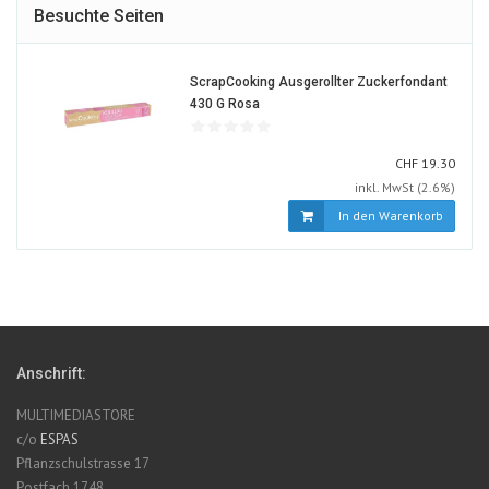
Besuchte Seiten
ScrapCooking Ausgerollter Zuckerfondant
1255165-
430 G Rosa
ALT
CHF
CHF
19.30
inkl. MwSt (2.6%)
In den Warenkorb
Anschrift:
MULTIMEDIASTORE
c/o
ESPAS
Pflanzschulstrasse 17
Postfach 1748