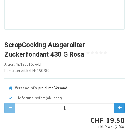
ScrapCooking Ausgerollter
Zuckerfondant 430 G Rosa
1255165-
Artikel Nr.
1255165-ALT
ALT
Hersteller Artikel Nr.
190780
Versandinfo
:
pro clima Versand
Lieferung
: sofort (ab Lager)
CHF
CHF
19.30
inkl. MwSt (2.6%)