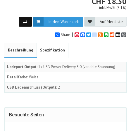
CHF
CHF
18.50
inkl. MwSt (8.1%)
In den Warenkorb
Auf Merkliste
Share
Pinterest
Facebook
Twitter
google_bookmarks
Odnoklassniki
Evernote
Reddit
MySpa
Wo
Beschreibung
Spezifikation
Ladeport Output:
1x USB Power Delivery 3.0 (variable Spannung)
Detailfarbe:
Weiss
USB Ladeanschluss (Output):
2
Besuchte Seiten