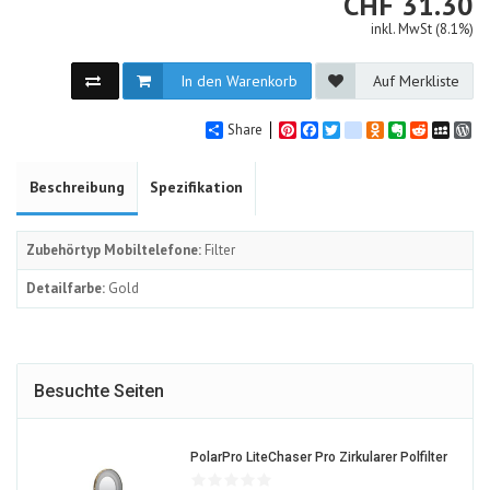
CHF
CHF
31.30
inkl. MwSt (8.1%)
In den Warenkorb
Auf Merkliste
Share
Pinterest
Facebook
Twitter
google_bookmarks
Odnoklassniki
Evernote
Reddit
MySpa
Wo
Beschreibung
Spezifikation
Zubehörtyp Mobiltelefone:
Filter
Detailfarbe:
Gold
Besuchte Seiten
12791
PolarPro LiteChaser Pro Zirkularer Polfilter
ALT