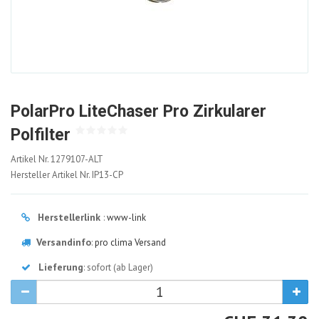
PolarPro LiteChaser Pro Zirkularer
Polfilter
1279107-
Artikel Nr.
1279107-ALT
ALT
Hersteller Artikel Nr.
IP13-CP
Herstellerlink
:
www-link
Versandinfo
:
pro clima Versand
Lieferung
: sofort (ab Lager)