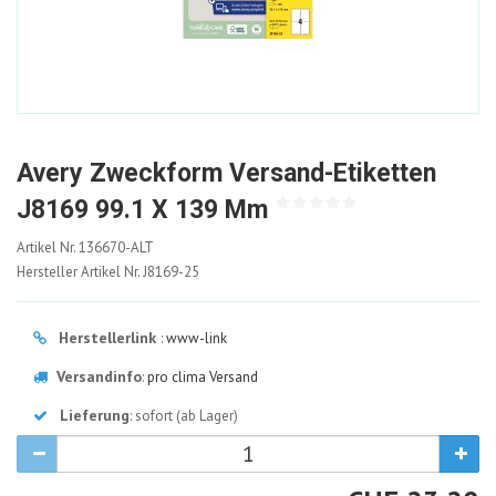
Avery Zweckform Versand-Etiketten
J8169 99.1 X 139 Mm
136670-
Artikel Nr.
136670-ALT
ALT
Hersteller Artikel Nr.
J8169-25
Herstellerlink
:
www-link
Versandinfo
:
pro clima Versand
Lieferung
: sofort (ab Lager)