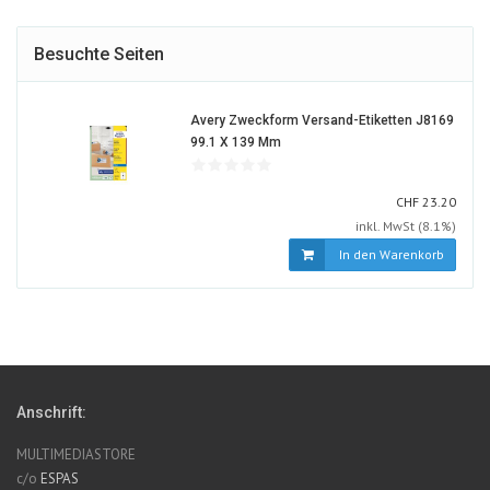
Besuchte Seiten
Avery Zweckform Versand-Etiketten J8169
136670-
99.1 X 139 Mm
ALT
CHF
CHF
23.20
inkl. MwSt (8.1%)
In den Warenkorb
Anschrift:
MULTIMEDIASTORE
c/o
ESPAS