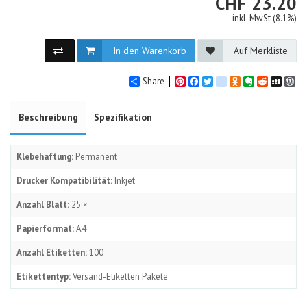
CHF
CHF
23.20
inkl. MwSt (8.1%)
In den Warenkorb
Auf Merkliste
Share
Pinterest
Facebook
Twitter
google_bookmarks
Odnoklassniki
Evernote
Reddit
MySpa
Wo
Beschreibung
Spezifikation
Klebehaftung:
Permanent
Drucker Kompatibilität:
Inkjet
Anzahl Blatt:
25 ×
Papierformat:
A4
Anzahl Etiketten:
100
Etikettentyp:
Versand-Etiketten Pakete