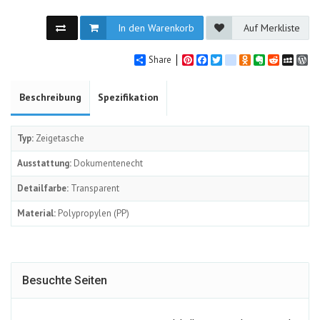
In den Warenkorb
Auf Merkliste
Share
Pinterest
Facebook
Twitter
google_bookmarks
Odnoklassniki
Evernote
Reddit
MySpa
Wo
Beschreibung
Spezifikation
Typ:
Zeigetasche
Ausstattung:
Dokumentenecht
Detailfarbe:
Transparent
Material:
Polypropylen (PP)
Besuchte Seiten