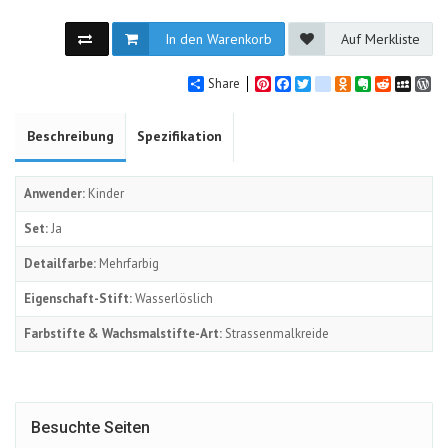
In den Warenkorb
Auf Merkliste
Share
Pinterest
Facebook
Twitter
google_bookmarks
Odnoklassniki
Evernote
Reddit
MySpa
Wo
Beschreibung
Spezifikation
Anwender:
Kinder
Set:
Ja
Detailfarbe:
Mehrfarbig
Eigenschaft-Stift:
Wasserlöslich
Farbstifte & Wachsmalstifte-Art:
Strassenmalkreide
Besuchte Seiten