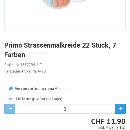
Primo Strassenmalkreide 22 Stück, 7
Farben
1387794-
Artikel Nr.
1387794-ALT
ALT
Hersteller Artikel Nr.
4729
Versandinfo
:
pro clima Versand
Lieferung
: sofort (ab Lager)
CHF
CHF
11.90
inkl. MwSt (8.1%)