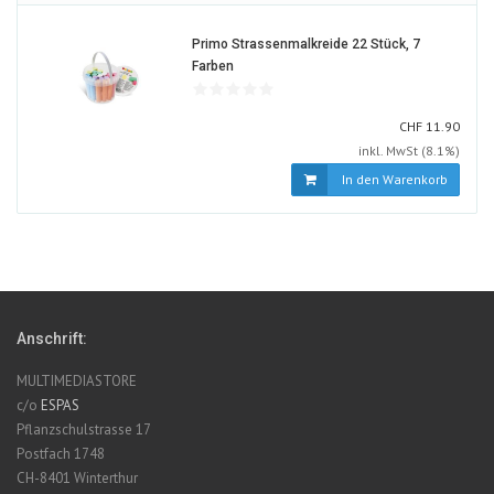
Primo Strassenmalkreide 22 Stück, 7
1387794-
Farben
ALT
CHF
CHF
11.90
inkl. MwSt (8.1%)
In den Warenkorb
Anschrift:
MULTIMEDIASTORE
c/o
ESPAS
Pflanzschulstrasse 17
Postfach 1748
CH-8401 Winterthur