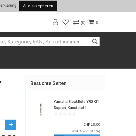
erklärung
Alle akzeptieren
(0)
0
Home
,
Besuchte Seiten
Yamaha Blockflöte YRS-31
1418165-
Sopran, Kunststoff
ALT
CHF
CHF
18.00
inkl. MwSt (8.1%)