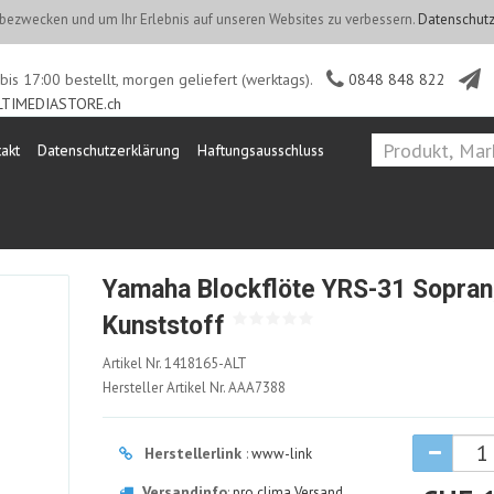
ezwecken und um Ihr Erlebnis auf unseren Websites zu verbessern.
Datenschutz
is 17:00 bestellt, morgen geliefert (werktags).
0848 848 822
TIMEDIASTORE.ch
akt
Datenschutzerklärung
Haftungsausschluss
Yamaha Blockflöte YRS-31 Sopran
Kunststoff
1418165-
Artikel Nr.
1418165-ALT
ALT
Hersteller Artikel Nr.
AAA7388
Herstellerlink
:
www-link
Versandinfo
:
pro clima Versand