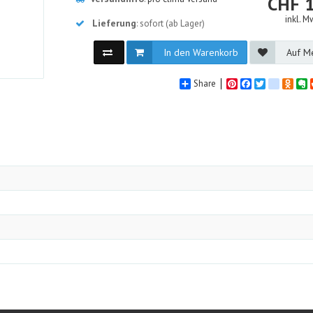
CHF
inkl. M
Lieferung
: sofort (ab Lager)
In den Warenkorb
Auf Me
Share
Pinterest
Facebook
Twitter
google_
Odno
E