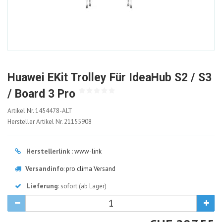
Huawei EKit Trolley Für IdeaHub S2 / S3
/ Board 3 Pro
1454478-
Artikel Nr.
1454478-ALT
ALT
Hersteller Artikel Nr.
21155908
Herstellerlink
:
www-link
Versandinfo
:
pro clima Versand
Lieferung
: sofort (ab Lager)