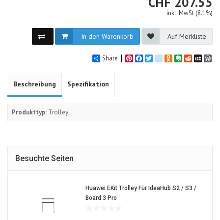
CHF
CHF
207.55
inkl. MwSt (8.1%)
In den Warenkorb
Auf Merkliste
Share
Pinterest
Facebook
Twitter
google_bookmarks
Odnoklassniki
Evernote
Reddit
MySpa
Wo
Beschreibung
Spezifikation
Produkttyp:
Trolley
Besuchte Seiten
Huawei EKit Trolley Für IdeaHub S2 / S3 /
1454478-
Board 3 Pro
ALT