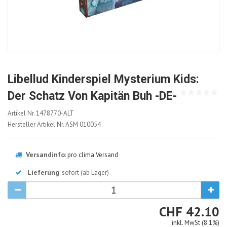
Libellud Kinderspiel Mysterium Kids:
Der Schatz Von Kapitän Buh -DE-
1478770-
Artikel Nr.
1478770-ALT
ALT
Hersteller Artikel Nr.
ASM 010054
Versandinfo
:
pro clima Versand
Lieferung
: sofort (ab Lager)
CHF
CHF
42.10
inkl. MwSt (8.1%)