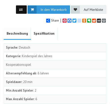
In den Warenkorb
Auf Merkliste
Share
Pinterest
Facebook
Twitter
google_bookmarks
Odnoklassniki
Evernote
Reddit
MySpa
Wo
Beschreibung
Spezifikation
Sprache:
Deutsch
Kategorie:
Kinderspiel des Jahres
Kooperationsspiel
Altersempfehlung ab:
6 Jahren
Spieldauer:
20 min
Min. Anzahl Spieler:
2
Max. Anzahl Spieler:
6