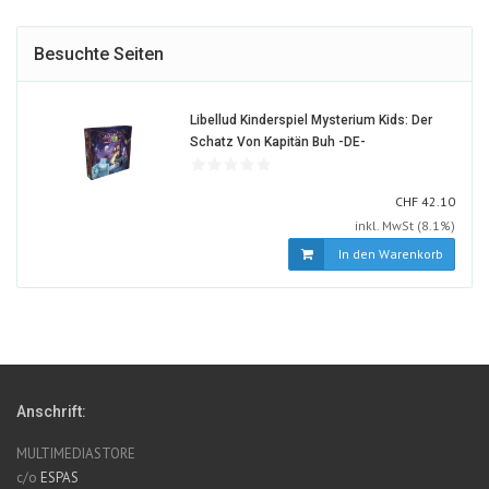
Besuchte Seiten
Libellud Kinderspiel Mysterium Kids: Der
1478770-
Schatz Von Kapitän Buh -DE-
ALT
CHF
CHF
42.10
inkl. MwSt (8.1%)
In den Warenkorb
Anschrift:
MULTIMEDIASTORE
c/o
ESPAS