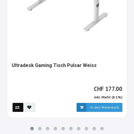
1640968-
Ultradesk Gaming Tisch Pulsar Weiss
ALT
CHF
CHF
177.00
inkl. MwSt (8.1%)
In den Warenkorb