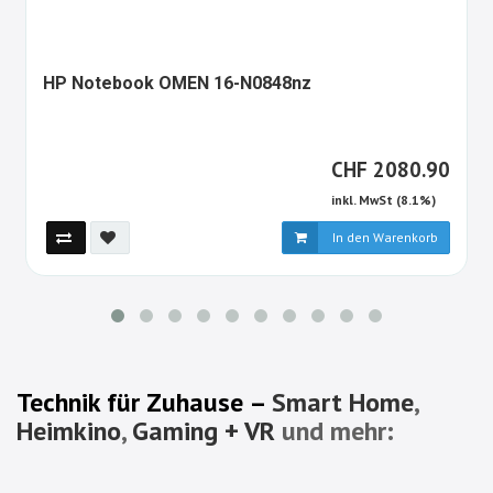
1349352-
HP Notebook OMEN 16-N0848nz
ALT
CHF
CHF
2080.90
inkl. MwSt (8.1%)
In den Warenkorb
Technik für Zuhause –
Smart Home
,
Heimkino
,
Gaming + VR
und mehr: