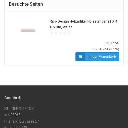
Besuchte Seiten
Rico Design Holzartikel Holzständer 21 X 4
1579229-
X 5 Cm, Weiss
ALT
CHF
CHF
12.50
inkl. MwSt (8.1%)
In den Warenkorb
Anschrift:
MULTIMEDIASTORE
c/o
ESPAS
Pflanzschulstrasse 17
Postfach 1748