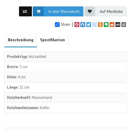
In den Warenkorb
Auf Merkliste
Share
Pinterest
Facebook
Twitter
google_bookmarks
Odnoklassniki
Evernote
Reddit
MySpa
Wo
Beschreibung
Spezifikation
Produkttyp:
Holzartikel
Breite:
5 cm
Höhe:
4 cm
Länge:
21 cm
Holzherkunft:
Neuseeland
Holzhandelsname:
Kiefer