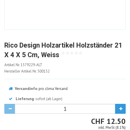
Rico Design Holzartikel Holzständer 21
X 4 X 5 Cm, Weiss
1579229-
Artikel Nr.
1579229-ALT
ALT
Hersteller Artikel Nr.
500152
Versandinfo
:
pro clima Versand
Lieferung
: sofort (ab Lager)
CHF
CHF
12.50
inkl. MwSt (8.1%)