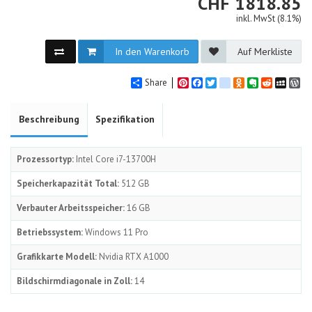
CHF
CHF
1818.85
inkl. MwSt (8.1%)
In den Warenkorb
Auf Merkliste
Share
Pinterest
Facebook
Twitter
google_bookmarks
Odnoklassniki
Evernote
Reddit
MySpa
Wo
Beschreibung
Spezifikation
Prozessortyp:
Intel Core i7-13700H
Speicherkapazität Total:
512 GB
Verbauter Arbeitsspeicher:
16 GB
Betriebssystem:
Windows 11 Pro
Grafikkarte Modell:
Nvidia RTX A1000
Bildschirmdiagonale in Zoll:
14