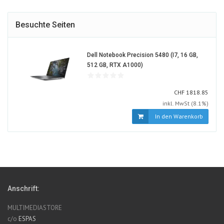
Besuchte Seiten
Dell Notebook Precision 5480 (i7, 16 GB,
1584401-
512 GB, RTX A1000)
ALT
CHF
CHF
1818.85
inkl. MwSt (8.1%)
In den Warenkorb
Anschrift:
MULTIMEDIASTORE
c/o
ESPAS