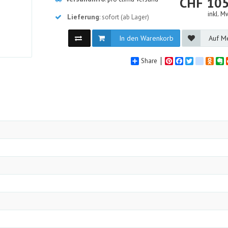
CH
CHF
105
inkl. M
Lieferung
: sofort (ab Lager)
In den Warenkorb
Auf Me
Share
Pinterest
Facebook
Twitter
google_
Odno
E