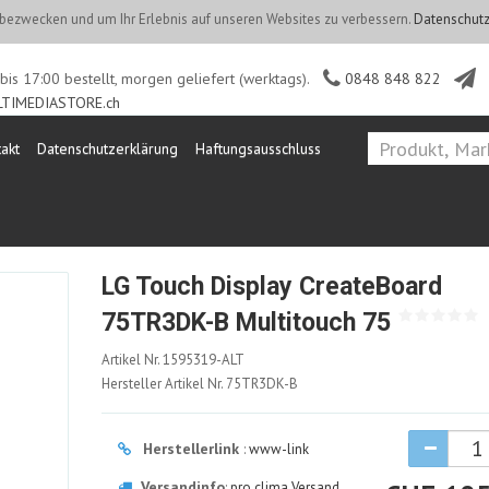
ezwecken und um Ihr Erlebnis auf unseren Websites zu verbessern.
Datenschutz
is 17:00 bestellt, morgen geliefert (werktags).
0848 848 822
TIMEDIASTORE.ch
akt
Datenschutzerklärung
Haftungsausschluss
LG Touch Display CreateBoard
75TR3DK-B Multitouch 75
1595319-
Artikel Nr.
1595319-ALT
ALT
Hersteller Artikel Nr.
75TR3DK-B
Herstellerlink
:
www-link
Versandinfo
:
pro clima Versand