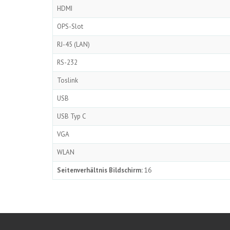
HDMI
OPS-Slot
RJ-45 (LAN)
RS-232
Toslink
USB
USB Typ C
VGA
WLAN
Seitenverhältnis Bildschirm:
16