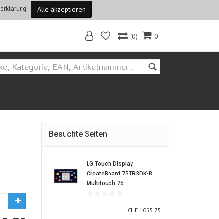
erklärung
Alle akzeptieren
(0)
0
Home
Besuchte Seiten
LG Touch Display
CreateBoard 75TR3DK-B
1595319-
Multitouch 75
ALT
CHF
CHF
1055.75