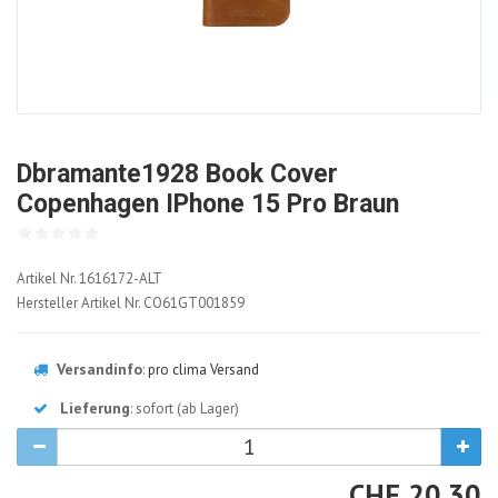
Dbramante1928 Book Cover
Copenhagen IPhone 15 Pro Braun
1616172-
Artikel Nr.
1616172-ALT
ALT
Hersteller Artikel Nr.
CO61GT001859
Versandinfo
:
pro clima Versand
Lieferung
: sofort (ab Lager)
CHF
CHF
20.30