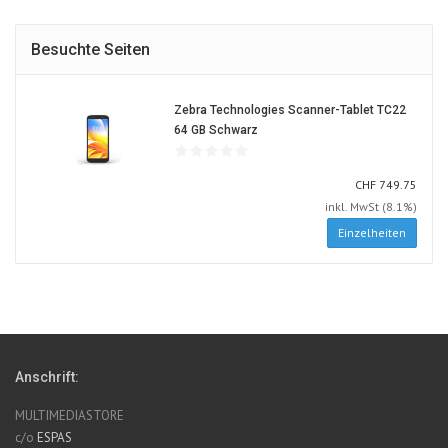
Besuchte Seiten
Zebra Technologies Scanner-Tablet TC22
1626058-
64 GB Schwarz
ALT
CHF
CHF
749.75
inkl. MwSt (8.1%)
Einzelheiten
Anschrift:
MULTIMEDIASTORE
c/o
ESPAS