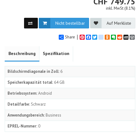
CHF
CHF
749.75
inkl. MwSt (8.1%)
Nicht bestellbar
Auf Merkliste
Share
Pinterest
Facebook
Twitter
google_bookmarks
Odnoklassniki
Evernote
Reddit
MySpa
Wo
Beschreibung
Spezifikation
Bildschirmdiagonale in Zoll:
6
Speicherkapazität total:
64 GB
Betriebssystem:
Android
Detailfarbe:
Schwarz
Anwendungsbereich:
Business
EPREL-Nummer:
0