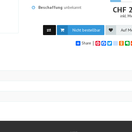
Beschaffung
CHF
: unbekannt
inkl. M
Nicht bestellbar
Auf Me
Share
Pinterest
Facebook
Twitter
google_
Odno
E