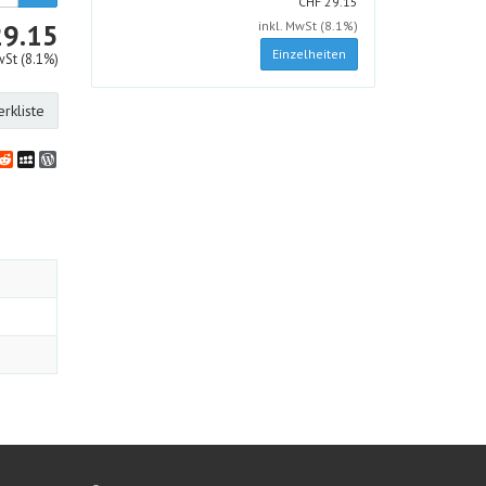
CHF
CHF
29.15
CHF
29.15
inkl. MwSt (8.1%)
Einzelheiten
wSt (8.1%)
rkliste
bookmarks
klassniki
vernote
Reddit
MySpace
WordPress