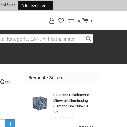
erklärung
Alle akzeptieren
(0)
0
Home
Besuchte Seiten
0 Cm
Paladone Dekoleuchte
Minecraft Illuminating
Diamond Ore Cube 10
1643767-
Cm
ALT