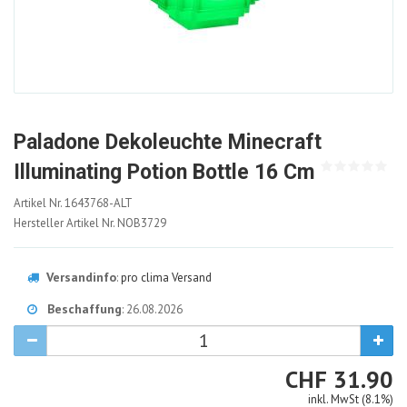
Paladone Dekoleuchte Minecraft
Illuminating Potion Bottle 16 Cm
1643768-
Artikel Nr.
1643768-ALT
ALT
Hersteller Artikel Nr.
NOB3729
Versandinfo
:
pro clima Versand
Beschaffung
: 26.08.2026
CHF
CHF
31.90
inkl. MwSt (8.1%)