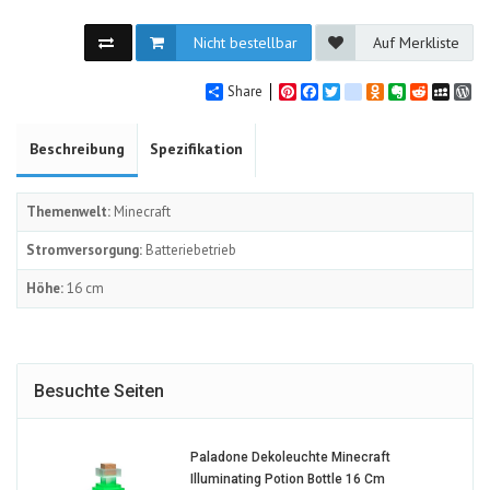
Nicht bestellbar
Auf Merkliste
Share
Pinterest
Facebook
Twitter
google_bookmarks
Odnoklassniki
Evernote
Reddit
MySpa
Wo
Beschreibung
Spezifikation
Themenwelt:
Minecraft
Stromversorgung:
Batteriebetrieb
Höhe:
16 cm
Besuchte Seiten
Paladone Dekoleuchte Minecraft
1643768-
Illuminating Potion Bottle 16 Cm