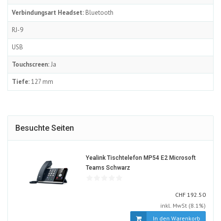
Verbindungsart Headset:
Bluetooth
RJ-9
USB
Touchscreen:
Ja
Tiefe:
127 mm
Besuchte Seiten
Yealink Tischtelefon MP54 E2 Microsoft
1759428-
Teams Schwarz
ALT
CHF
CHF
192.50
inkl. MwSt (8.1%)
In den Warenkorb