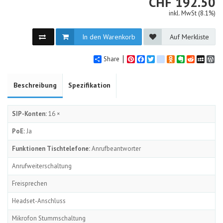
CHF
CHF
192.50
inkl. MwSt (8.1%)
In den Warenkorb
Auf Merkliste
Share
Pinterest
Facebook
Twitter
google_bookmarks
Odnoklassniki
Evernote
Reddit
MySpa
Wo
Beschreibung
Spezifikation
SIP-Konten:
16 ×
PoE:
Ja
Funktionen Tischtelefone:
Anrufbeantworter
Anrufweiterschaltung
Freisprechen
Headset-Anschluss
Mikrofon Stummschaltung