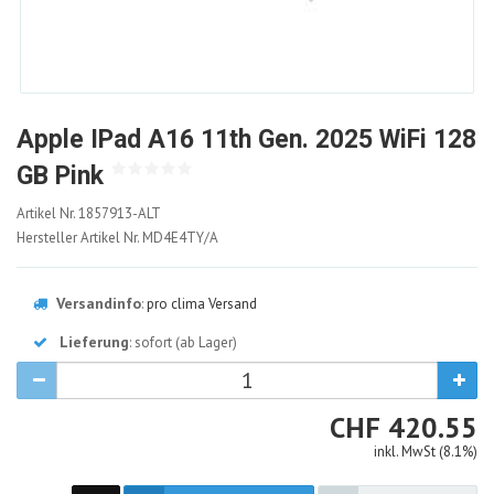
Apple IPad A16 11th Gen. 2025 WiFi 128
GB Pink
1857913-
Artikel Nr.
1857913-ALT
ALT
Hersteller Artikel Nr.
MD4E4TY/A
Versandinfo
:
pro clima Versand
Lieferung
: sofort (ab Lager)
CHF
CHF
420.55
inkl. MwSt (8.1%)