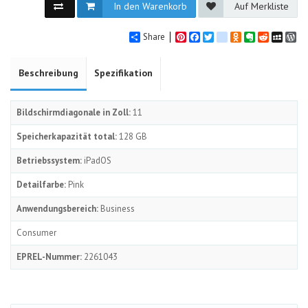
In den Warenkorb
Auf Merkliste
Share
Pinterest
Facebook
Twitter
google_bookmarks
Odnoklassniki
Evernote
Reddit
MySpa
Wo
Beschreibung
Spezifikation
Bildschirmdiagonale in Zoll:
11
Speicherkapazität total:
128 GB
Betriebssystem:
iPadOS
Detailfarbe:
Pink
Anwendungsbereich:
Business
Consumer
EPREL-Nummer:
2261043