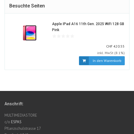
Besuchte Seiten
Apple IPad A16 11th Gen. 2025 WiFi 128 GB
1857913-
Pink
ALT
CHF
CHF
420.55
inkl. MwSt (8.1%)
In den Warenkorb
Anschrift:
MULTIMEDIASTORE
c/o
ESPAS
Pflanzschulstrasse 17