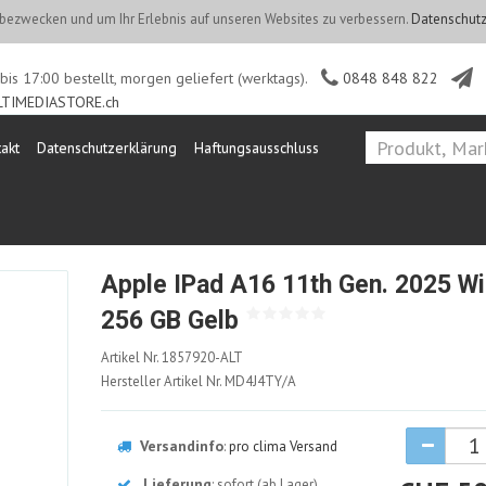
ezwecken und um Ihr Erlebnis auf unseren Websites zu verbessern.
Datenschutz
is 17:00 bestellt, morgen geliefert (werktags).
0848 848 822
TIMEDIASTORE.ch
akt
Datenschutzerklärung
Haftungsausschluss
Apple IPad A16 11th Gen. 2025 Wi
256 GB Gelb
1857920-
Artikel Nr.
1857920-ALT
ALT
Hersteller Artikel Nr.
MD4J4TY/A
Versandinfo
:
pro clima Versand
Lieferung
: sofort (ab Lager)