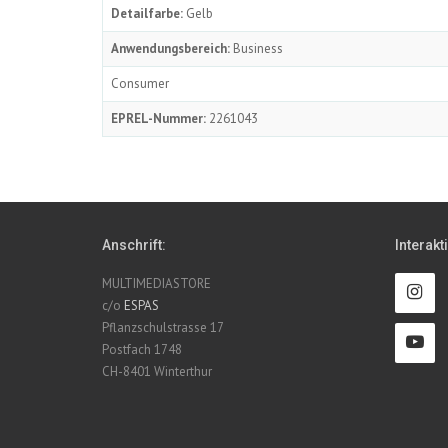
Detailfarbe:
Gelb
Anwendungsbereich:
Business
Consumer
EPREL-Nummer:
2261043
Anschrift:
Interakt
MULTIMEDIASTORE
c/o
ESPAS
Pflanzschulstrasse 17
Postfach 1748
CH-8401 Winterthur