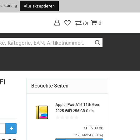
erklärung
Alle akzeptieren
(0)
0
Home
Fi
Besuchte Seiten
Apple IPad A16 11th Gen.
1857920-
2025 WiFi 256 GB Gelb
ALT
CHF
CHF
508.00
inkl. MwSt (8.1%)