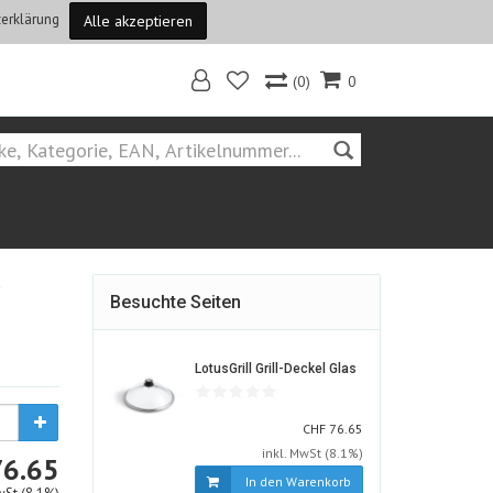
erklärung
Alle akzeptieren
(0)
0
Home
Besuchte Seiten
316316-
LotusGrill Grill-Deckel Glas
ALT
CHF
CHF
76.65
inkl. MwSt (8.1%)
CHF
76.65
In den Warenkorb