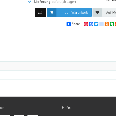
inkl. M
Lieferung
: sofort (ab Lager)
In den Warenkorb
Auf Me
Share
Pinterest
Facebook
Twitter
google_
Odno
E
ion:
Hilfe: