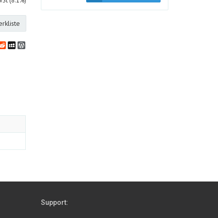
wSt (8.1%)
rkliste
bookmarks
klassniki
vernote
Reddit
MySpace
WordPress
Support: