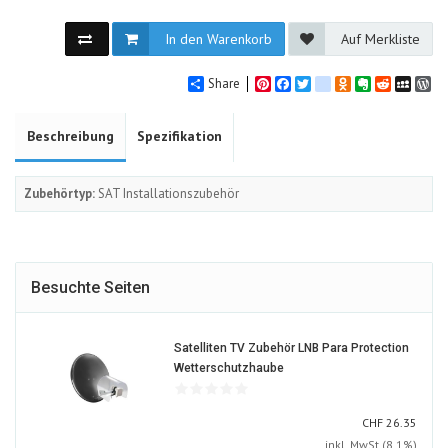
In den Warenkorb
Auf Merkliste
Share
Pinterest
Facebook
Twitter
google_bookmarks
Odnoklassniki
Evernote
Reddit
MySpa
Wo
Beschreibung
Spezifikation
Zubehörtyp:
SAT Installationszubehör
Besuchte Seiten
Satelliten TV Zubehör LNB Para Protection
329398-
Wetterschutzhaube
ALT
CHF
CHF
26.35
inkl. MwSt (8.1%)