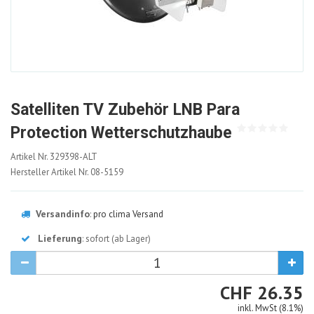
Satelliten TV Zubehör LNB Para
Protection Wetterschutzhaube
329398-
Artikel Nr.
329398-ALT
ALT
Hersteller Artikel Nr.
08-5159
Versandinfo
:
pro clima Versand
Lieferung
: sofort (ab Lager)
CHF
CHF
26.35
inkl. MwSt (8.1%)