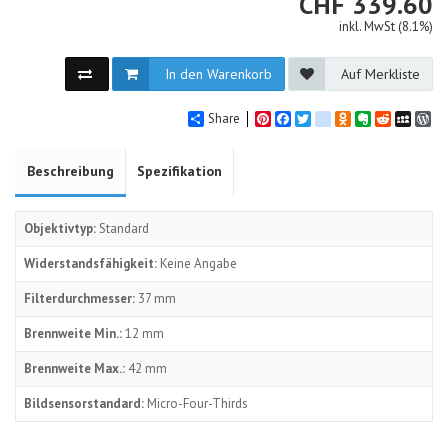
CHF
CHF
339.60
inkl. MwSt (8.1%)
In den Warenkorb
Auf Merkliste
Share
Pinterest
Facebook
Twitter
google_bookmarks
Odnoklassniki
Evernote
Reddit
MySpa
Wo
Beschreibung
Spezifikation
Objektivtyp:
Standard
Widerstandsfähigkeit:
Keine Angabe
Filterdurchmesser:
37 mm
Brennweite Min.:
12 mm
Brennweite Max.:
42 mm
Bildsensorstandard:
Micro-Four-Thirds