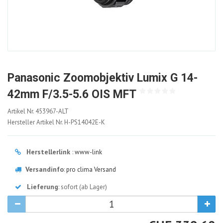
Panasonic Zoomobjektiv Lumix G 14-
42mm F/3.5-5.6 OIS MFT
453967-
Artikel Nr.
453967-ALT
ALT
Hersteller Artikel Nr.
H-PS14042E-K
Herstellerlink
:
www-link
Versandinfo
:
pro clima Versand
Lieferung
: sofort (ab Lager)