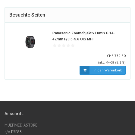
Besuchte Seiten
Panasonic Zoomobjektiv Lumix G 14-
453967-
42mm F/3.5-5.6 OIS MFT
ALT
CHF
CHF
339.60
inkl. MwSt (8.1%)
In den Warenkorb
Anschrift:
MULTIMEDIASTORE
c/o
ESPAS