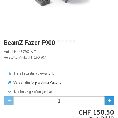
BeamZ Fazer F900
459707-
Artikel Nr.
459707-ALT
ALT
Hersteller Artikel Nr.
160.507
Herstellerlink
:
www-link
Versandinfo
:
pro clima Versand
Lieferung
: sofort (ab Lager)
CHF
CHF
150.50
inkl. MwSt (8.1%)