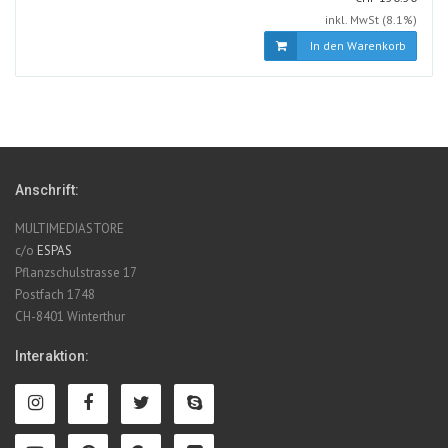
inkl. MwSt (8.1%)
In den Warenkorb
Anschrift:
MULTIMEDIASTORE
c/o
ESPAS
Pflanzschulstrasse 17
Postfach 1748
CH-8401 Winterthur
Interaktion: