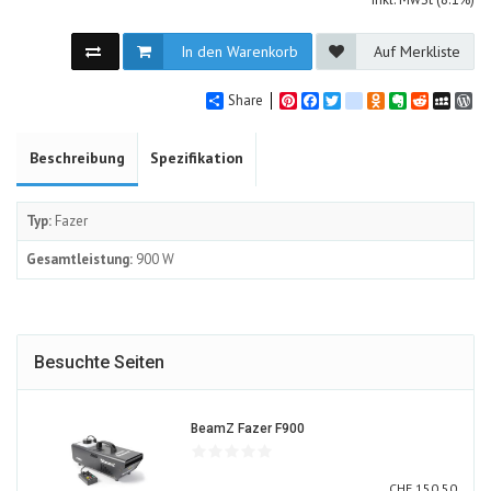
In den Warenkorb
Auf Merkliste
Share
Pinterest
Facebook
Twitter
google_bookmarks
Odnoklassniki
Evernote
Reddit
MySpa
Wo
Beschreibung
Spezifikation
Typ:
Fazer
Gesamtleistung:
900 W
Besuchte Seiten
459707-
BeamZ Fazer F900
ALT
CHF
CHF
150.50