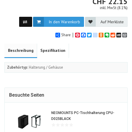
CHF
CHF
22.15
inkl. MwSt (8.1%)
In den Warenkorb
Auf Merkliste
Share
Pinterest
Facebook
Twitter
google_bookmarks
Odnoklassniki
Evernote
Reddit
MySpa
Wo
Beschreibung
Spezifikation
Zubehörtyp:
Halterung / Gehäuse
Besuchte Seiten
NEOMOUNTS PC-Tischhalterung CPU-
466110-
D025BLACK
ALT