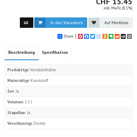
CHF
CHF
15.45
inkl. MwSt (8.1%)
In den Warenkorb
Auf Merkliste
Share
Pinterest
Facebook
Twitter
google_bookmarks
Odnoklassniki
Evernote
Reddit
MySpa
Wo
Beschreibung
Spezifikation
Produkttyp:
Vorratsbehälter
Materialtyp:
Kunststoff
Set:
Ja
Volumen:
1.5 l
Stapelbar:
Ja
Verschlusstyp:
Deckel