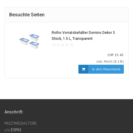
Besuchte Seiten
Rotho Vorratsbehälter Domino Dekor 3
511973-
Stück, 1.5 L, Transparent
ALT
CHF
CHF
15.45
inkl. MwSt (8.1%)
In den Warenkorb
Anschrift:
MULTIMEDIASTORE
c/o
ESPAS