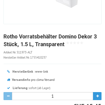
Rotho Vorratsbehälter Domino Dekor 3
Stück, 1.5 L, Transparent
511973-
Artikel Nr.
511973-ALT
ALT
Hersteller Artikel Nr.
1755410237
Herstellerlink
:
www-link
Versandinfo
:
pro clima Versand
Lieferung
: sofort (ab Lager)