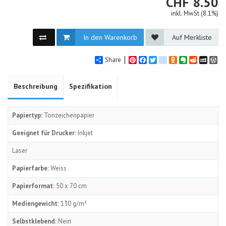
CHF
CHF
8.50
inkl. MwSt (8.1%)
In den Warenkorb
Auf Merkliste
Share
Pinterest
Facebook
Twitter
google_bookmarks
Odnoklassniki
Evernote
Reddit
MySpa
Wo
Beschreibung
Spezifikation
Papiertyp:
Tonzeichenpapier
Geeignet für Drucker:
Inkjet
Laser
Papierfarbe:
Weiss
Papierformat:
50 x 70 cm
Mediengewicht:
130 g/m²
Selbstklebend:
Nein