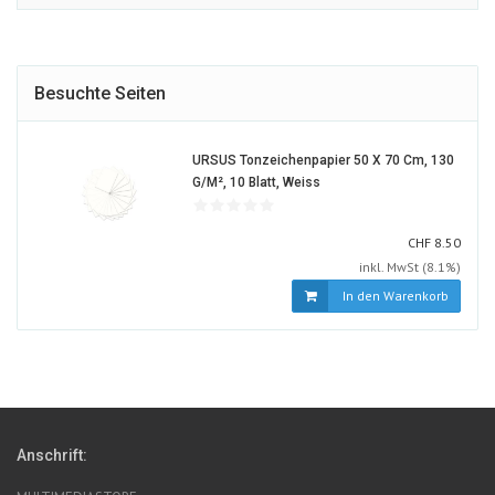
Besuchte Seiten
URSUS Tonzeichenpapier 50 X 70 Cm, 130
578826-
G/m², 10 Blatt, Weiss
ALT
CHF
CHF
8.50
inkl. MwSt (8.1%)
In den Warenkorb
Anschrift: