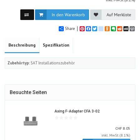
In den Warenkorb
Auf Merkliste
Share
Pinterest
Facebook
Twitter
google_bookmarks
Odnoklassniki
Evernote
Reddit
MySpa
Wo
Beschreibung
Spezifikation
Zubehörtyp:
SAT Installationszubehör
Besuchte Seiten
705436-
Axing F-Adapter CFA 3-02
ALT
CHF
CHF
8.05
inkl. MwSt (8.1%)