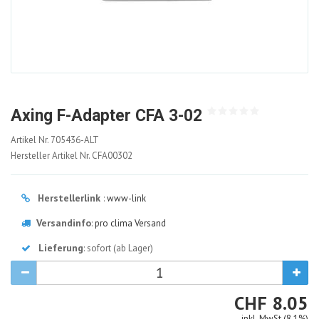
Axing F-Adapter CFA 3-02
705436-
Artikel Nr.
705436-ALT
ALT
Hersteller Artikel Nr.
CFA00302
Herstellerlink
:
www-link
Versandinfo
:
pro clima Versand
Lieferung
: sofort (ab Lager)
CHF
CHF
8.05
inkl. MwSt (8.1%)