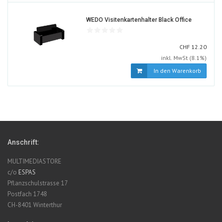
852490-
WEDO Visitenkartenhalter Black Office
ALT
CHF
CHF
12.20
inkl. MwSt (8.1%)
In den Warenkorb
Anschrift:
MULTIMEDIASTORE
c/o
ESPAS
Pflanzschulstrasse 17
Postfach 1748
CH-8401 Winterthur