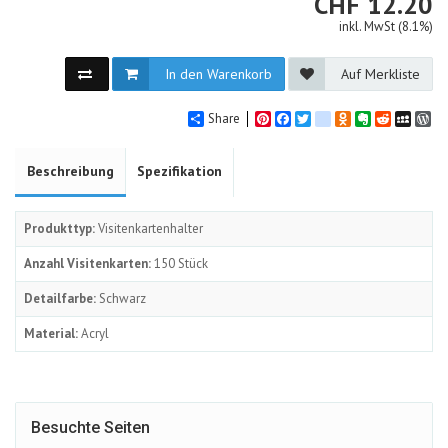
CHF
CHF
12.20
inkl. MwSt (8.1%)
In den Warenkorb
Auf Merkliste
Share
Pinterest
Facebook
Twitter
google_bookmarks
Odnoklassniki
Evernote
Reddit
MySpa
Wo
Beschreibung
Spezifikation
Produkttyp:
Visitenkartenhalter
Anzahl Visitenkarten:
150 Stück
Detailfarbe:
Schwarz
Material:
Acryl
Besuchte Seiten