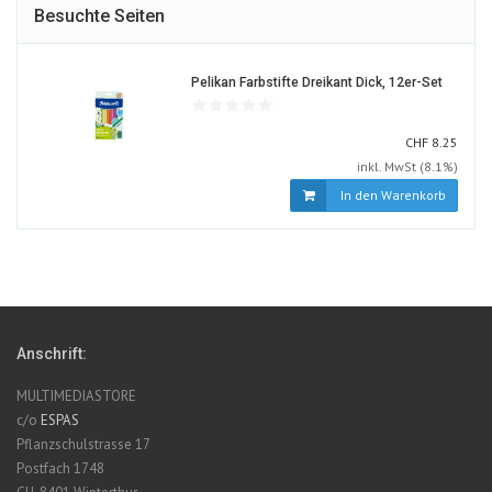
Besuchte Seiten
889098
Pelikan Farbstifte Dreikant Dick, 12er-Set
ALT
CHF
CHF
8.25
inkl. MwSt (8.1%)
In den Warenkorb
Anschrift:
MULTIMEDIASTORE
c/o
ESPAS
Pflanzschulstrasse 17
Postfach 1748