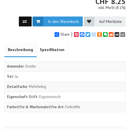
CHF
CHF
8.25
inkl. MwSt (8.1%)
In den Warenkorb
Auf Merkliste
Share
Pinterest
Facebook
Twitter
google_bookmarks
Odnoklassniki
Evernote
Reddit
MySpa
Wo
Beschreibung
Spezifikation
Anwender:
Kinder
Set:
Ja
Detailfarbe:
Mehrfarbig
Eigenschaft-Stift:
Ergonomisch
Farbstifte & Wachsmalstifte-Art:
Farbstifte