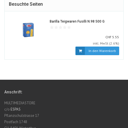
Besuchte Seiten
899502-
Barilla Teigwaren Fusilli N.98 500 G
ALT
CHF
CHF
5.55
inkl. MwSt (2.6%)
In den Warenkorb
Anschrift:
MULTIMEDIASTORE
c/o
ESPAS
Pflanzschulstrasse 17
Postfach 1748