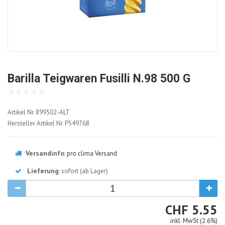
Barilla Teigwaren Fusilli N.98 500 G
899502-
Artikel Nr.
899502-ALT
ALT
Hersteller Artikel Nr.
PS49768
Versandinfo
:
pro clima Versand
Lieferung
: sofort (ab Lager)
CHF
CHF
5.55
inkl. MwSt (2.6%)