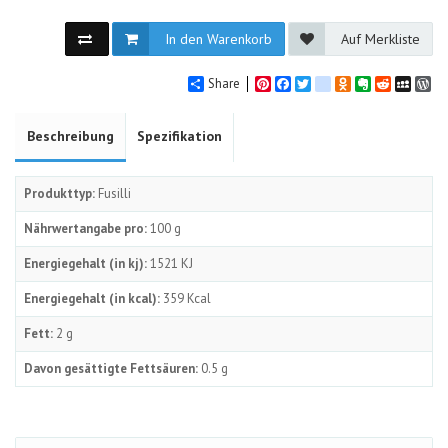
In den Warenkorb
Auf Merkliste
Share
Pinterest
Facebook
Twitter
google_bookmarks
Odnoklassniki
Evernote
Reddit
MySpa
Wo
Beschreibung
Spezifikation
Produkttyp:
Fusilli
Nährwertangabe pro:
100 g
Energiegehalt (in kj):
1521 KJ
Energiegehalt (in kcal):
359 Kcal
Fett:
2 g
Davon gesättigte Fettsäuren:
0.5 g