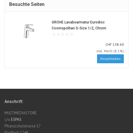
Besuchte Seiten
GROHE Lavaboarmatur Eurodisc
903130-
Cosmopolitan S-Size 1/2, Chrom
ALT
CHF
CHF
138.60
inkl. MwSt (8.1%)
Einzelheiten
Anschrift:
MULTIMEDIASTORE
c/o
ESPAS
Pflanzschulstrasse 17
Postfach 1748