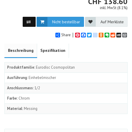
CHF
CHF
138.60
inkl. MwSt (8.1%)
Nicht bestellbar
Auf Merkliste
Share
Pinterest
Facebook
Twitter
google_bookmarks
Odnoklassniki
Evernote
Reddit
MySpa
Wo
Beschreibung
Spezifikation
Produktfamilie:
Eurodisc Cosmopolitan
Ausführung:
Einhebelmischer
Anschlussmass:
1/2
Farbe:
Chrom
Material:
Messing