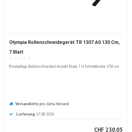
Olympia Rollenschneidegerät TR 1307 A0 130 Cm,
534342-
7 Blatt
ALT
Produkttyp: Rollenschneider| Anzahl Blatt: 7 ×| Schnittbreite: 130 cm
Versandinfo
:
pro clima Versand
Lieferung
: 17.08.2026
CHF
CHF
230.05