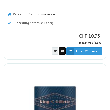
Versandinfo
:
pro clima Versand
Lieferung
: sofort (ab Lager)
CHF
CHF
10.75
inkl. MwSt (8.1%)
In den Warenkorb