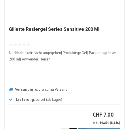
1521745
Gillette Rasiergel Series Sensitive 200 Ml
ALT
Nachhaltigkeit: Nicht angegeben| Produkttyp: Gel| Packungsgrösse:
200 ml| Anwender: Herren
Versandinfo
:
pro clima Versand
Lieferung
: sofort (ab Lager)
CHF
CHF
7.00
inkl. MwSt (8.1%)