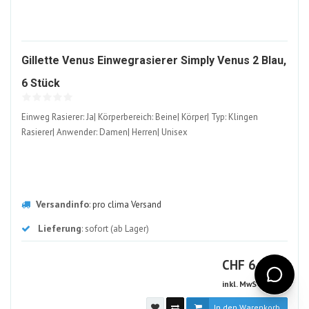
Gillette Venus Einwegrasierer Simply Venus 2 Blau,
2060279-
6 Stück
ALT
Einweg Rasierer: Ja| Körperbereich: Beine| Körper| Typ: Klingen
Rasierer| Anwender: Damen| Herren| Unisex
Versandinfo
:
pro clima Versand
Lieferung
: sofort (ab Lager)
CHF
CHF
6.65
inkl. MwSt (8.1%)
In den Warenkorb