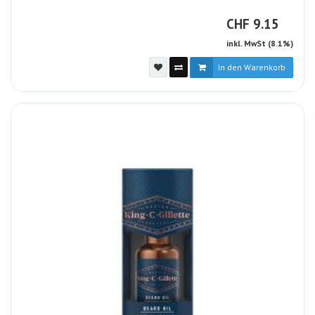
CHF
CHF
9.15
inkl. MwSt (8.1%)
In den Warenkorb