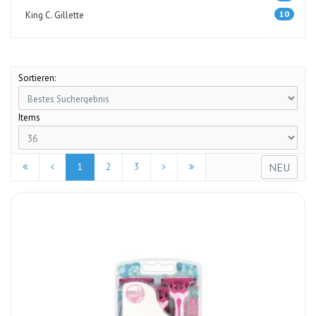
10
King C. Gillette
Sortieren:
Items
NEU
1
2
3