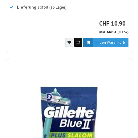
Lieferung
: sofort (ab Lager)
CHF
CHF
10.90
inkl. MwSt (8.1%)
In den Warenkorb