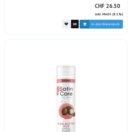
CHF
CHF
26.50
inkl. MwSt (8.1%)
In den Warenkorb