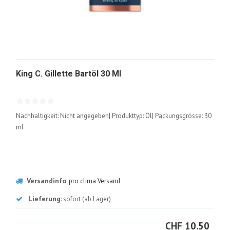
1521715-
King C. Gillette Bartöl 30 Ml
ALT
Nachhaltigkeit: Nicht angegeben| Produkttyp: Öl| Packungsgrösse: 30
ml
Versandinfo
:
pro clima Versand
Lieferung
: sofort (ab Lager)
CHF
CHF
10.50