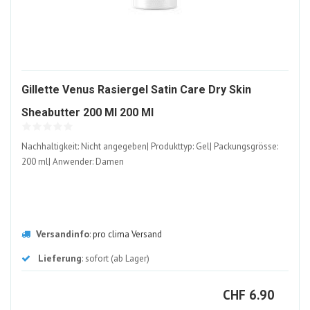
Gillette Venus Rasiergel Satin Care Dry Skin
2060274-
Sheabutter 200 Ml 200 Ml
ALT
Nachhaltigkeit: Nicht angegeben| Produkttyp: Gel| Packungsgrösse:
200 ml| Anwender: Damen
Versandinfo
:
pro clima Versand
Lieferung
: sofort (ab Lager)
CHF
CHF
6.90