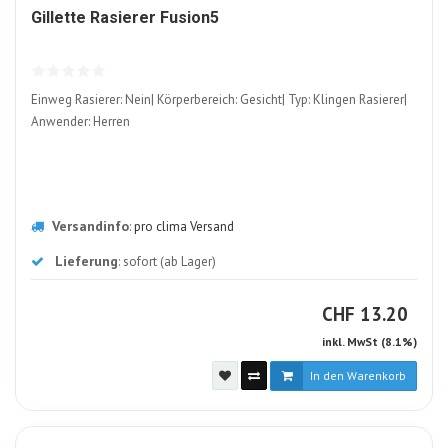
1569108-
Gillette Rasierer Fusion5
ALT
Einweg Rasierer: Nein| Körperbereich: Gesicht| Typ: Klingen Rasierer|
Anwender: Herren
Versandinfo
:
pro clima Versand
Lieferung
: sofort (ab Lager)
CHF
CHF
13.20
inkl. MwSt (8.1%)
In den Warenkorb