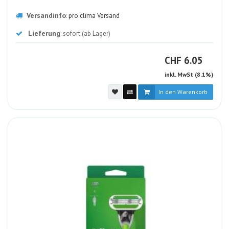
Versandinfo
:
pro clima Versand
Lieferung
: sofort (ab Lager)
CHF
CHF
6.05
inkl. MwSt (8.1%)
In den Warenkorb