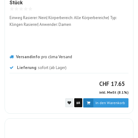
1569154-
Stück
ALT
Einweg Rasierer: Nein| Körperbereich: Alle Körperbereiche| Typ:
Klingen Rasierer| Anwender: Damen
Versandinfo
:
pro clima Versand
Lieferung
: sofort (ab Lager)
CHF
CHF
17.65
inkl. MwSt (8.1%)
In den Warenkorb