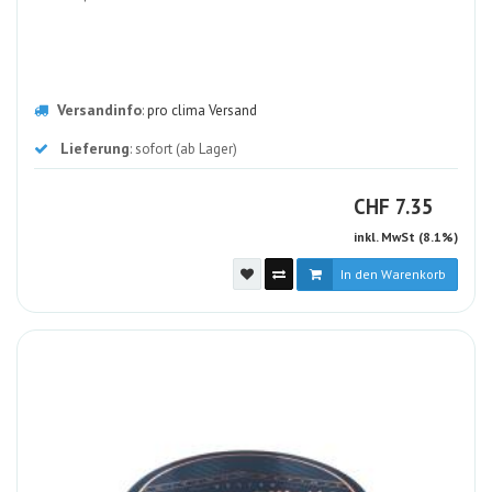
Versandinfo
:
pro clima Versand
Lieferung
: sofort (ab Lager)
CHF
CHF
7.35
inkl. MwSt (8.1%)
In den Warenkorb