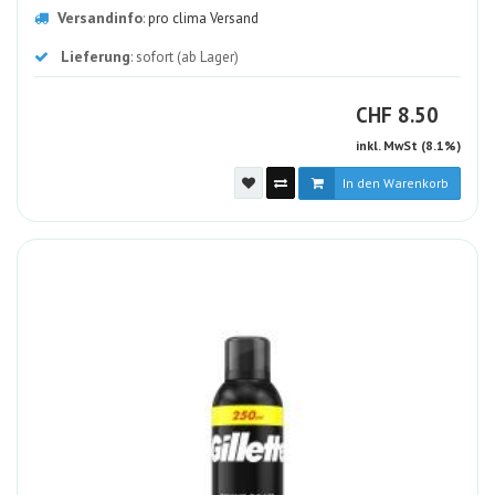
Versandinfo
:
pro clima Versand
Lieferung
: sofort (ab Lager)
CHF
CHF
8.50
inkl. MwSt (8.1%)
In den Warenkorb