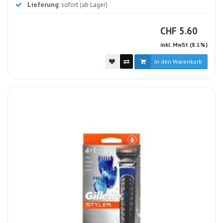
Lieferung
: sofort (ab Lager)
CHF
CHF
5.60
inkl. MwSt (8.1%)
In den Warenkorb