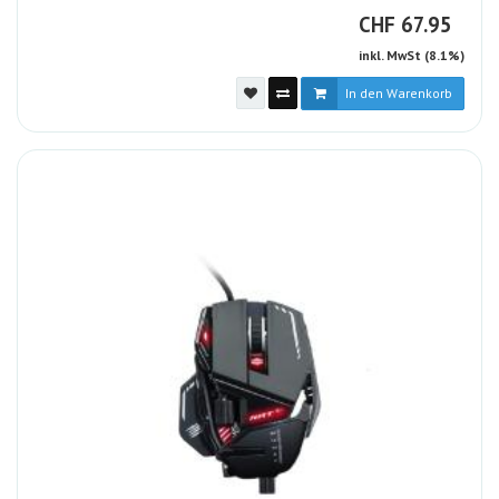
CHF
CHF
67.95
inkl. MwSt (8.1%)
In den Warenkorb