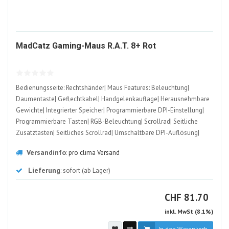
2085585-
MadCatz Gaming-Maus R.A.T. 8+ Rot
ALT
Bedienungsseite: Rechtshänder| Maus Features: Beleuchtung|
Daumentaste| Geflechtkabel| Handgelenkauflage| Herausnehmbare
Gewichte| Integrierter Speicher| Programmierbare DPI-Einstellung|
Programmierbare Tasten| RGB-Beleuchtung| Scrollrad| Seitliche
Zusatztasten| Seitliches Scrollrad| Umschaltbare DPI-Auflösung|
Detailfarbe: Rot| Gewicht: 157 g| Schnittstelle: USB-A| Maximale
Versandinfo
:
pro clima Versand
Empfindlichkeit: 20000 dpi
Lieferung
: sofort (ab Lager)
CHF
CHF
81.70
inkl. MwSt (8.1%)
In den Warenkorb