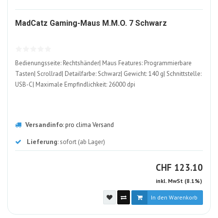
2085586
MadCatz Gaming-Maus M.M.O. 7 Schwarz
ALT
Bedienungsseite: Rechtshänder| Maus Features: Programmierbare
Tasten| Scrollrad| Detailfarbe: Schwarz| Gewicht: 140 g| Schnittstelle:
USB-C| Maximale Empfindlichkeit: 26000 dpi
Versandinfo
:
pro clima Versand
Lieferung
: sofort (ab Lager)
CHF
CHF
123.10
inkl. MwSt (8.1%)
In den Warenkorb