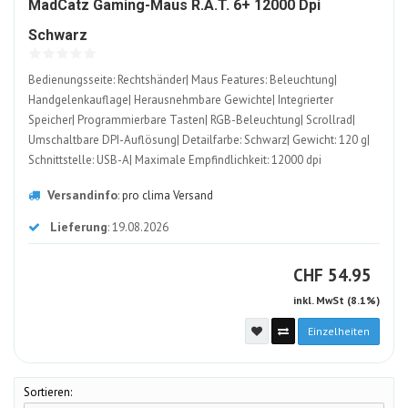
MadCatz Gaming-Maus R.A.T. 6+ 12000 Dpi
2085582-
Schwarz
ALT
Bedienungsseite: Rechtshänder| Maus Features: Beleuchtung|
Handgelenkauflage| Herausnehmbare Gewichte| Integrierter
Speicher| Programmierbare Tasten| RGB-Beleuchtung| Scrollrad|
Umschaltbare DPI-Auflösung| Detailfarbe: Schwarz| Gewicht: 120 g|
Schnittstelle: USB-A| Maximale Empfindlichkeit: 12000 dpi
Versandinfo
:
pro clima Versand
Lieferung
: 19.08.2026
CHF
CHF
54.95
inkl. MwSt (8.1%)
Einzelheiten
Sortieren: