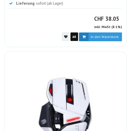
Lieferung
: sofort (ab Lager)
CHF
CHF
38.05
inkl. MwSt (8.1%)
In den Warenkorb