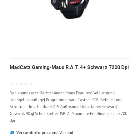
20
MadCatz Gaming-Maus R.A.T. 4+ Schwarz 7200 Dpi
AL
Bedienungsseite: Rechtshänder| Maus Features: Beleuchtung|
Handgelenkauflage| Programmierbare Tasten| RGB-Beleuchtung|
Scrollrad| Umschaltbare DPI-Auflösung| Detailfarbe: Schwarz|
Gewicht: 90 g| Schnittstelle: USB-A| Maximale Empfindlichkeit: 7200
dpi
Versandinfo
:
pro clima Versand