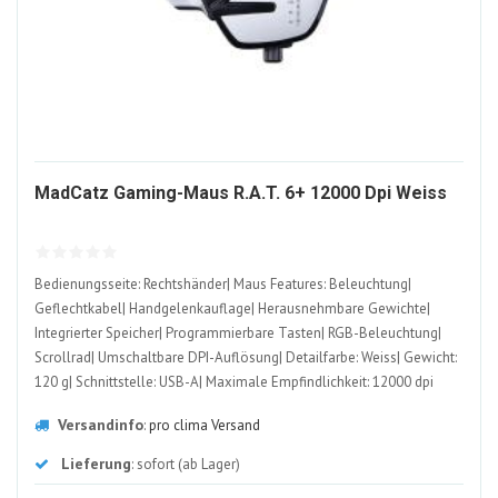
208
MadCatz Gaming-Maus R.A.T. 6+ 12000 Dpi Weiss
ALT
Bedienungsseite: Rechtshänder| Maus Features: Beleuchtung|
Geflechtkabel| Handgelenkauflage| Herausnehmbare Gewichte|
Integrierter Speicher| Programmierbare Tasten| RGB-Beleuchtung|
Scrollrad| Umschaltbare DPI-Auflösung| Detailfarbe: Weiss| Gewicht:
120 g| Schnittstelle: USB-A| Maximale Empfindlichkeit: 12000 dpi
Versandinfo
:
pro clima Versand
Lieferung
: sofort (ab Lager)