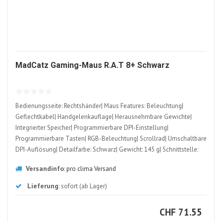
2085584
MadCatz Gaming-Maus R.A.T 8+ Schwarz
ALT
Bedienungsseite: Rechtshänder| Maus Features: Beleuchtung|
Geflechtkabel| Handgelenkauflage| Herausnehmbare Gewichte|
Integrierter Speicher| Programmierbare DPI-Einstellung|
Programmierbare Tasten| RGB-Beleuchtung| Scrollrad| Umschaltbare
DPI-Auflösung| Detailfarbe: Schwarz| Gewicht: 145 g| Schnittstelle:
USB-A| Maximale Empfindlichkeit: 16000 dpi
Versandinfo
:
pro clima Versand
Lieferung
: sofort (ab Lager)
CHF
CHF
71.55