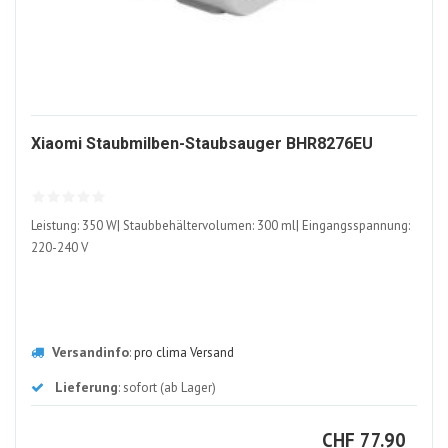
18985
Xiaomi Staubmilben-Staubsauger BHR8276EU
ALT
Leistung: 350 W| Staubbehältervolumen: 300 ml| Eingangsspannung:
220-240 V
Versandinfo
:
pro clima Versand
Lieferung
: sofort (ab Lager)
CHF
CHF
77.90