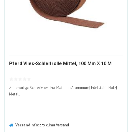
22031
Pferd Vlies-Schleifrolle Mittel, 100 Mm X 10 M
ALT
Zubehörtyp: Schleifvlies| Für Material: Aluminium| Edelstahl| Holz|
Metall
Versandinfo
:
pro clima Versand