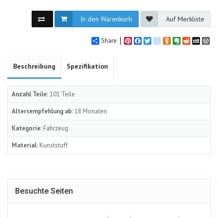
In den Warenkorb
Auf Merkliste
Share
Pinterest
Facebook
Twitter
google_bookmarks
Odnoklassniki
Evernote
Reddit
MySpa
Wo
Beschreibung
Spezifikation
Anzahl Teile:
101 Teile
Altersempfehlung ab:
18 Monaten
Kategorie:
Fahrzeug
Material:
Kunststoff
Besuchte Seiten