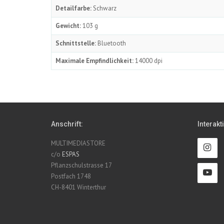
Detailfarbe:
Schwarz
Gewicht:
103 g
Schnittstelle:
Bluetooth
Maximale Empfindlichkeit:
14000 dpi
Anschrift:
Interakt
MULTIMEDIASTORE
c/o
ESPAS
Pflanzschulstrasse 17
Postfach 1748
CH-8401 Winterthur