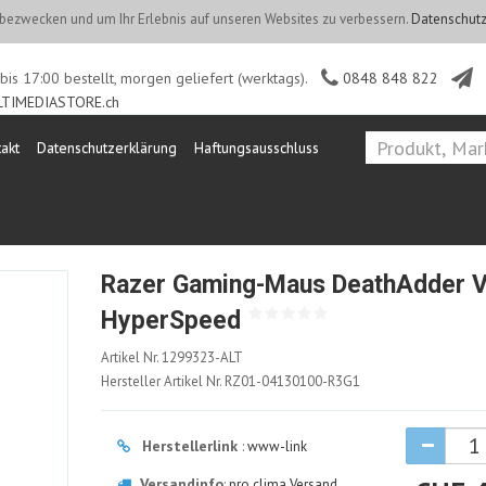
ezwecken und um Ihr Erlebnis auf unseren Websites zu verbessern.
Datenschutz
is 17:00 bestellt, morgen geliefert (werktags).
0848 848 822
TIMEDIASTORE.ch
akt
Datenschutzerklärung
Haftungsausschluss
Razer Gaming-Maus DeathAdder 
HyperSpeed
1299323-
Artikel Nr.
1299323-ALT
ALT
Hersteller Artikel Nr.
RZ01-04130100-R3G1
Herstellerlink
:
www-link
Versandinfo
:
pro clima Versand