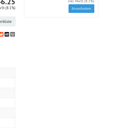
CHF
46.25
inkl. MwSt (8.1%)
wSt (8.1%)
Einzelheiten
rkliste
bookmarks
klassniki
vernote
Reddit
MySpace
WordPress