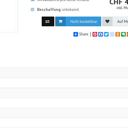
CHF
inkl. M
Beschaffung
: unbekannt
Nicht bestellbar
Auf Me
Share
Pinterest
Facebook
Twitter
google_
Odno
E