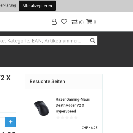
erklärung
Alle akzeptieren
(0)
0
Home
Suchen::razer
V2 X
Besuchte Seiten
Razer Gaming-Maus
DeathAdder V2 X
1299323-
HyperSpeed
ALT
CHF
CHF
46.25