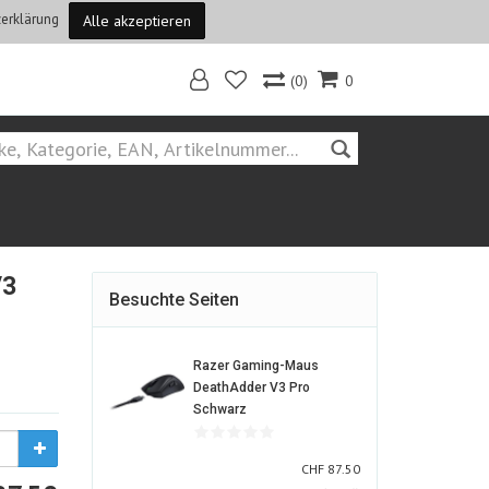
erklärung
Alle akzeptieren
(0)
0
Home
Suchen::razer
V3
Besuchte Seiten
Razer Gaming-Maus
DeathAdder V3 Pro
1443492-
Schwarz
ALT
CHF
CHF
87.50