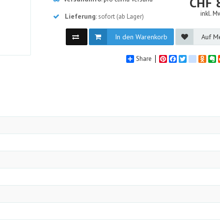
CHF
inkl. M
Lieferung
: sofort (ab Lager)
In den Warenkorb
Auf Me
Share
Pinterest
Facebook
Twitter
google_
Odno
E