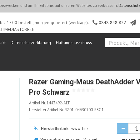
ezwecken und um Ihr Erlebnis auf unseren Websites zu verbessern.
Datenschutz
is 17:00 bestellt, morgen geliefert (werktags).
0848 848 822
TIMEDIASTORE.ch
akt
Datenschutzerklärung
Haftungsausschluss
Razer Gaming-Maus DeathAdder 
Pro Schwarz
1443492-
Artikel Nr.
1443492-ALT
ALT
Hersteller Artikel Nr.
RZ01-04630100-R3G1
Herstellerlink
:
www-link
Versandinfo
:
pro clima Versand