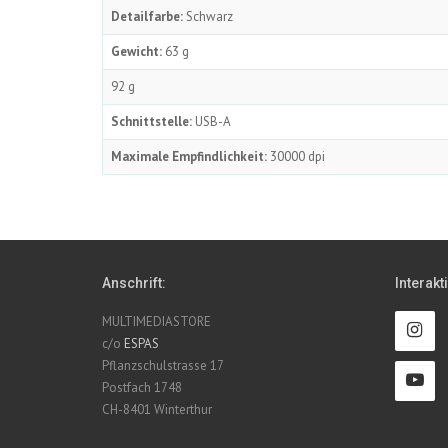
Detailfarbe:
Schwarz
Gewicht:
63 g
92 g
Schnittstelle:
USB-A
Maximale Empfindlichkeit:
30000 dpi
Anschrift:
Interakt
MULTIMEDIASTORE
c/o
ESPAS
Pflanzschulstrasse 17
Postfach 1748
CH-8401 Winterthur