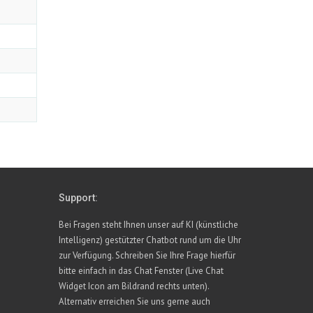
Support:
Bei Fragen steht Ihnen unser auf KI (künstliche
Intelligenz) gestützter Chatbot rund um die Uhr
zur Verfügung. Schreiben Sie Ihre Frage hierfür
bitte einfach in das Chat Fenster (Live Chat
Widget Icon am Bildrand rechts unten).
Alternativ erreichen Sie uns gerne auch