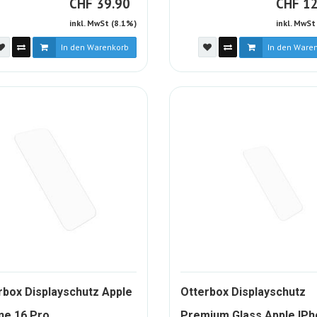
CHF
C
CHF
39.90
CHF
12
inkl. MwSt (8.1%)
inkl. MwSt
In den Warenkorb
In den Ware
rbox Displayschutz Apple
Otterbox Displayschutz
1949609-
ne 16 Pro
Premium Glass Apple IP