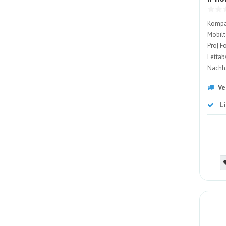
Kompat
Mobilt
Pro| Fo
Fettab
Nachha
Ve
L