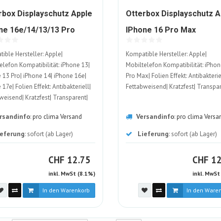
rbox Displayschutz Apple
Otterbox Displayschutz A
1949615-
194
ne 16e/14/13/13 Pro
IPhone 16 Pro Max
ALT
ALT
ible Hersteller: Apple|
Kompatible Hersteller: Apple|
elefon Kompatibilität: iPhone 13|
Mobiltelefon Kompatibilität: iPho
 13 Pro| iPhone 14| iPhone 16e|
Pro Max| Folien Effekt: Antibakterie
17e| Folien Effekt: Antibakteriell|
Fettabweisend| Kratzfest| Transpa
weisend| Kratzfest| Transparent|
ltigkeit: Nicht angegeben
rsandinfo
Versandinfo
:
pro clima Versand
:
pro clima Versa
ieferung
Lieferung
: sofort (ab Lager)
: sofort (ab Lager)
CHF
C
CHF
12.75
CHF
12
inkl. MwSt (8.1%)
inkl. MwSt
In den Warenkorb
In den Ware