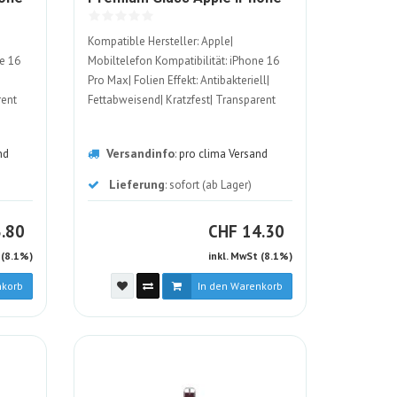
1949613-
16 Pro Max
Kompatible Hersteller: Apple|
ALT
ne 16
Mobiltelefon Kompatibilität: iPhone 16
Pro Max| Folien Effekt: Antibakteriell|
rent
Fettabweisend| Kratzfest| Transparent
Versandinfo
nd
:
pro clima Versand
Lieferung
: sofort (ab Lager)
HF
CHF
.80
CHF
14.30
 (8.1%)
inkl. MwSt (8.1%)
nkorb
In den Warenkorb