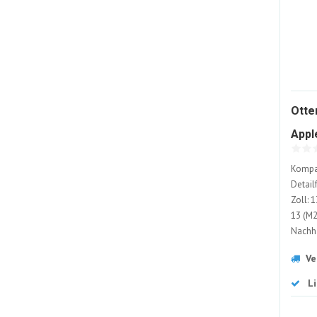
Otte
Appl
Blau
Kompat
Detail
Zoll: 1
13 (M2
Nachha
Ve
L