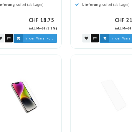
ieferung
Lieferung
: sofort (ab Lager)
: sofort (ab Lager)
CHF
C
CHF
18.75
CHF
21
inkl. MwSt (8.1%)
inkl. MwSt
In den Warenkorb
In den Ware