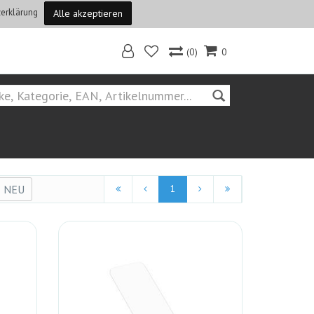
erklärung
Alle akzeptieren
(0)
0
Home
Suchen::apple
Hersteller::Otterbox
NEU
1