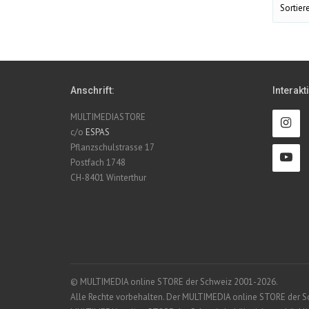
Sortiere
Anschrift:
Interakt
MULTIMEDIASTORE
c/o
ESPAS
Pflanzschulstrasse 17
Postfach 1748
CH-8401 Winterthur
© MULTIMEDIA online STORE der Schweiz 2001-2026.
Alle Rechte vorbehalten. Der MULTIMEDIA online STORE der Schw