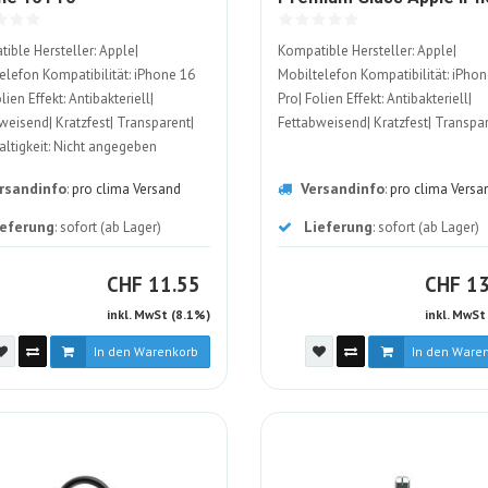
ALT
1949610-
16 Pro
ible Hersteller: Apple|
Kompatible Hersteller: Apple|
ALT
elefon Kompatibilität: iPhone 16
Mobiltelefon Kompatibilität: iPho
lien Effekt: Antibakteriell|
Pro| Folien Effekt: Antibakteriell|
weisend| Kratzfest| Transparent|
Fettabweisend| Kratzfest| Transpa
ltigkeit: Nicht angegeben
rsandinfo
Versandinfo
:
pro clima Versand
:
pro clima Versa
ieferung
Lieferung
: sofort (ab Lager)
: sofort (ab Lager)
CHF
C
CHF
11.55
CHF
13
inkl. MwSt (8.1%)
inkl. MwSt
In den Warenkorb
In den Ware