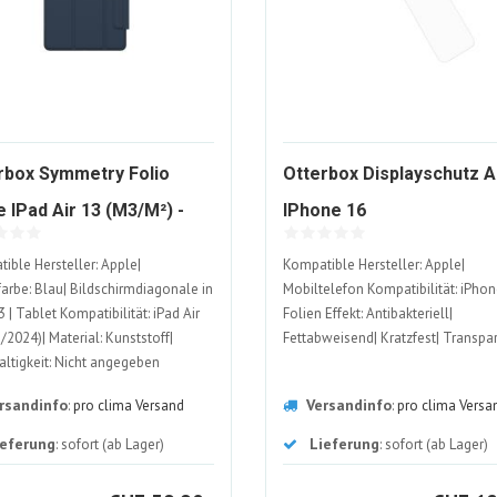
rbox Symmetry Folio
Otterbox Displayschutz A
1949606-
e IPad Air 13 (M3/m²) -
IPhone 16
ALT
2148670-
ible Hersteller: Apple|
Kompatible Hersteller: Apple|
ALT
farbe: Blau| Bildschirmdiagonale in
Mobiltelefon Kompatibilität: iPhon
3 | Tablet Kompatibilität: iPad Air
Folien Effekt: Antibakteriell|
/2024)| Material: Kunststoff|
Fettabweisend| Kratzfest| Transpa
ltigkeit: Nicht angegeben
rsandinfo
Versandinfo
:
pro clima Versand
:
pro clima Versa
ieferung
Lieferung
: sofort (ab Lager)
: sofort (ab Lager)