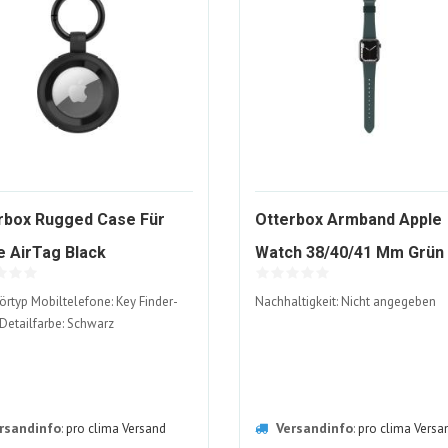
rbox Rugged Case Für
Otterbox Armband Apple
1934177-
e AirTag Black
Watch 38/40/41 Mm Grün
ALT
rtyp Mobiltelefone: Key Finder-
Nachhaltigkeit: Nicht angegeben
 Detailfarbe: Schwarz
rsandinfo
Versandinfo
:
pro clima Versand
:
pro clima Versa