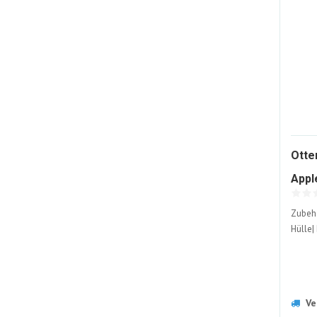
Otte
Appl
Zubehö
Hülle|
Ve