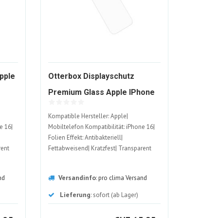
pple
Otterbox Displayschutz
Premium Glass Apple IPhone
1949607-
16
Kompatible Hersteller: Apple|
ALT
e 16|
Mobiltelefon Kompatibilität: iPhone 16|
Folien Effekt: Antibakteriell|
rent
Fettabweisend| Kratzfest| Transparent
Versandinfo
nd
:
pro clima Versand
Lieferung
: sofort (ab Lager)