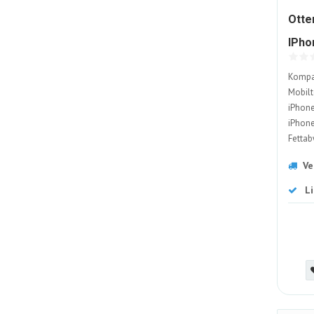
Otte
IPho
Kompat
Mobilt
iPhone
iPhone 
Fettab
Nachha
Ve
L