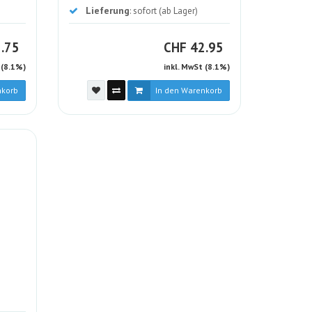
Lieferung
: sofort (ab Lager)
HF
CHF
.75
CHF
42.95
 (8.1%)
inkl. MwSt (8.1%)
nkorb
In den Warenkorb