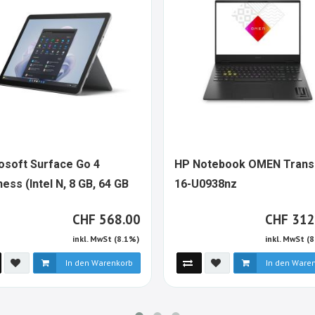
osoft Surface Go 4
HP Notebook OMEN Trans
1541283-
ess (Intel N, 8 GB, 64 GB
16-U0938nz
ALT
1618248-
C, W11P)
ALT
CHF
CHF
CHF
568.00
CHF
312
inkl. MwSt (8.1%)
inkl. MwSt (
In den Warenkorb
In den Ware