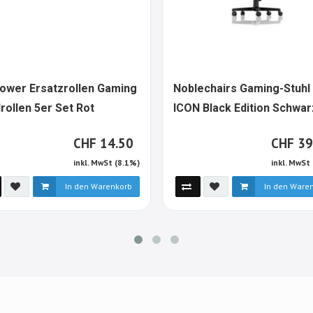
ower Ersatzrollen Gaming
Noblechairs Gaming-Stuhl
1115251-
lrollen 5er Set Rot
ICON Black Edition Schwar
ALT
CHF
CH
CHF
14.50
CHF
39
inkl. MwSt (8.1%)
inkl. MwSt
In den Warenkorb
In den Ware