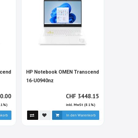
cend
HP Notebook OMEN Transcend
ASUS Exp
1530512-
16-U0940nz
(B1403CV
ALT
CHF
0.00
CHF
3448.15
8.1%)
inkl. MwSt (8.1%)
nkorb
In den Warenkorb