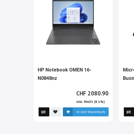
HP Notebook OMEN 16-
Micr
1349352-
N0848nz
Busin
ALT
EMM
CHF
CHF
2080.90
inkl. MwSt (8.1%)
In den Warenkorb