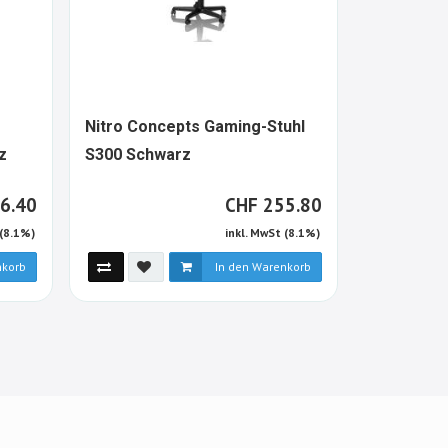
Nitro Concepts Gaming-Stuhl
Noblechai
1108122-
656313-
z
S300 Schwarz
Black Edi
ALT
ALT
F
CHF
6.40
CHF
255.80
 (8.1%)
inkl. MwSt (8.1%)
nkorb
In den Warenkorb