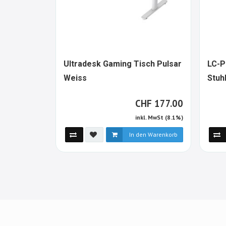
Ultradesk Gaming Tisch Pulsar
LC-P
1640968-
Weiss
Stuh
ALT
CHF
CHF
177.00
inkl. MwSt (8.1%)
In den Warenkorb