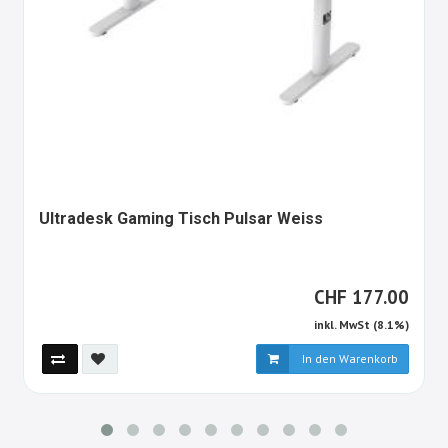
1640968-
Ultradesk Gaming Tisch Pulsar Weiss
ALT
CHF
CHF
177.00
inkl. MwSt (8.1%)
In den Warenkorb