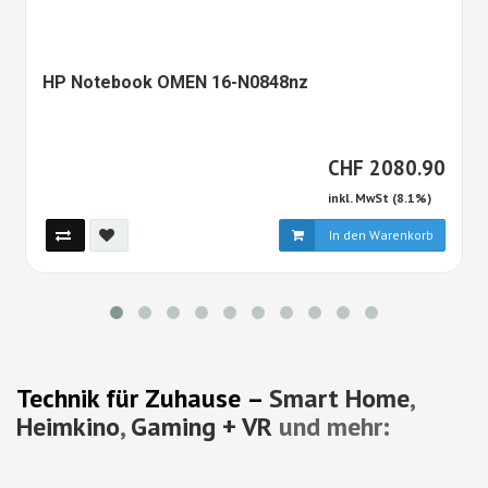
1349352-
HP Notebook OMEN 16-N0848nz
ALT
CHF
CHF
2080.90
inkl. MwSt (8.1%)
In den Warenkorb
Technik für Zuhause –
Smart Home
,
Heimkino
,
Gaming + VR
und mehr: