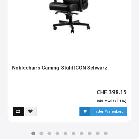
598785-
Noblechairs Gaming-Stuhl ICON Schwarz
ALT
CHF
CHF
398.15
inkl. MwSt (8.1%)
In den Warenkorb