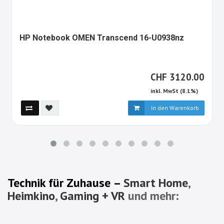
154128
HP Notebook OMEN Transcend 16-U0938nz
ALT
CHF
CHF
3120.00
inkl. MwSt (8.1%)
In den Warenkorb
Technik für Zuhause –
Smart Home
,
Heimkino
,
Gaming + VR
und mehr: