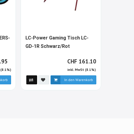
ERS-
LC-Power Gaming Tisch LC-
Onit Gami
81669-
922373-
1
GD-1R Schwarz/Rot
Schwarz
T
ALT
HF
CHF
.95
CHF
161.10
 (8.1%)
inkl. MwSt (8.1%)
nkorb
In den Warenkorb