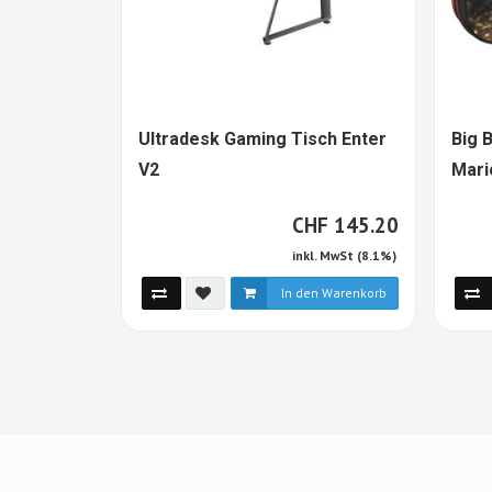
Ultradesk Gaming Tisch Enter
Big 
1280601-
V2
Mari
ALT
CHF
CHF
145.20
inkl. MwSt (8.1%)
In den Warenkorb