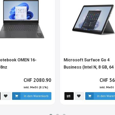
otebook OMEN 16-
Microsoft Surface Go 4
1349352-
48nz
Business (Intel N, 8 GB, 64
ALT
1618248
EMMC, W11P)
ALT
CHF
CH
CHF
2080.90
CHF
56
inkl. MwSt (8.1%)
inkl. MwSt
In den Warenkorb
In den Ware