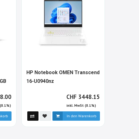
HP Notebook OMEN Transcend
Lenovo N
1530512-
 GB
16-U0940nz
E16 Gen 3 
ALT
-
F
CHF
8.00
CHF
3448.15
 (8.1%)
inkl. MwSt (8.1%)
nkorb
In den Warenkorb