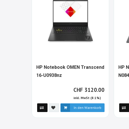
HP Notebook OMEN Transcend
HP N
1541283-
16-U0938nz
N08
ALT
CHF
CHF
3120.00
inkl. MwSt (8.1%)
In den Warenkorb