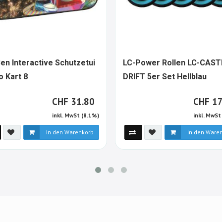
Ben Interactive Schutzetui
LC-Power Rollen LC-CAST
818072-
15
o Kart 8
DRIFT 5er Set Hellblau
ALT
AL
CHF
C
CHF
31.80
CHF
17
inkl. MwSt (8.1%)
inkl. MwSt
In den Warenkorb
In den Ware