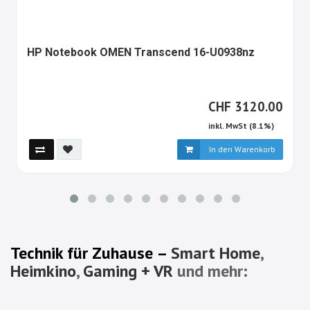
154128
HP Notebook OMEN Transcend 16-U0938nz
ALT
CHF
CHF
3120.00
inkl. MwSt (8.1%)
In den Warenkorb
Technik für Zuhause –
Smart Home
,
Heimkino
,
Gaming + VR
und mehr: