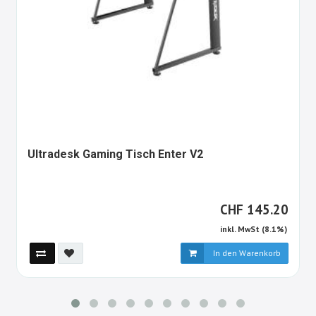
1280601-
Ultradesk Gaming Tisch Enter V2
ALT
CHF
CHF
145.20
inkl. MwSt (8.1%)
In den Warenkorb