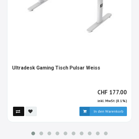
1640968-
Ultradesk Gaming Tisch Pulsar Weiss
ALT
CHF
CHF
177.00
inkl. MwSt (8.1%)
In den Warenkorb