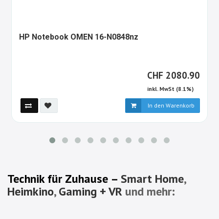
1349352-
HP Notebook OMEN 16-N0848nz
ALT
CHF
CHF
2080.90
inkl. MwSt (8.1%)
In den Warenkorb
Technik für Zuhause –
Smart Home
,
Heimkino
,
Gaming + VR
und mehr: