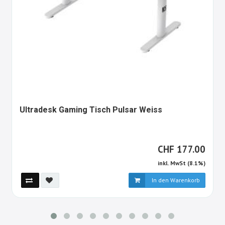
1640968-
Ultradesk Gaming Tisch Pulsar Weiss
ALT
CHF
CHF
177.00
inkl. MwSt (8.1%)
In den Warenkorb