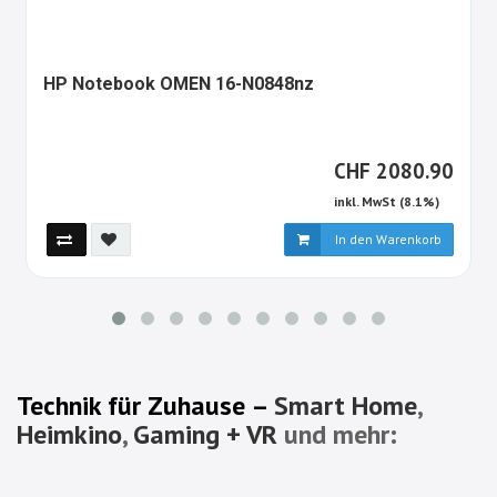
1349352-
HP Notebook OMEN 16-N0848nz
ALT
CHF
CHF
2080.90
inkl. MwSt (8.1%)
In den Warenkorb
Technik für Zuhause –
Smart Home
,
Heimkino
,
Gaming + VR
und mehr: